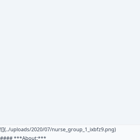
![](../uploads/2020/07/nurse_group_1_ixbfz9.png)
#### ***
About
:***